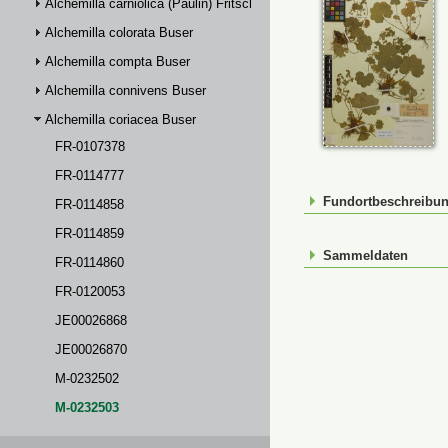
Alchemilla carniolica (Paulin) Fritsch
Alchemilla colorata Buser
Alchemilla compta Buser
Alchemilla connivens Buser
Alchemilla coriacea Buser
FR-0107378
FR-0114777
Fundortbeschreibu
FR-0114858
FR-0114859
Sammeldaten
FR-0114860
FR-0120053
JE00026868
JE00026870
M-0232502
M-0232503
M-0232505