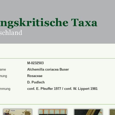
M-0232503
Name
Alchemilla coriacea Buser
dnung
Rosaceae
D. Podlech
immung
conf. E. Pfeuffer 1977 / conf. W. Lippert 1981