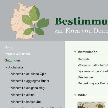
Home
Identifikation
Projekt & Partner
Barcode
Gattungen
Wissenschaftlicher 
Alchemilla
Systematische Zuor
Alchemilla acutiloba Opiz
Bestimmer
Alchemilla aggregata Buser
Bemerkung zur Best
Alchemilla alpigena Hegi
Alchemilla alpina L.
Bilder
Alchemilla baltica Juz.