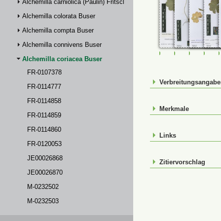
Alchemilla carniolica (Paulin) Fritsch
Alchemilla colorata Buser
Alchemilla compta Buser
Alchemilla connivens Buser
FR-0107378
FR-0114777
FR-01148
FR-
Alchemilla coriacea Buser
FR-0107378
Verbreitungsangab
FR-0114777
FR-0114858
Merkmale
FR-0114859
FR-0114860
Links
FR-0120053
JE00026868
Zitiervorschlag
JE00026870
M-0232502
M-0232503
M-0232505