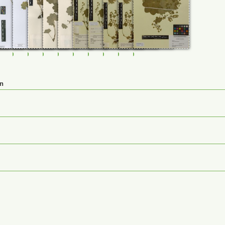
58
0114859
FR-0114860
FR-0120053
JE00026868
JE00026870
JE00026871
M-0232502_a
M-0232502
M-0232503_a
M-0232503
M-0232505
en