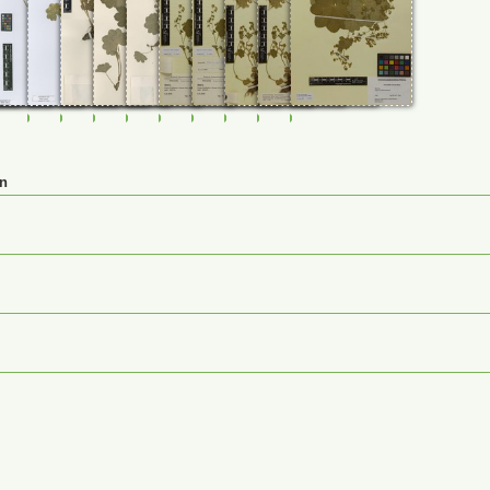
58
0114859
FR-0114860
FR-0120053
JE00026868
JE00026870
JE00026871
M-0232502_a
M-0232502
M-0232503_a
M-0232503
M-0232505
en