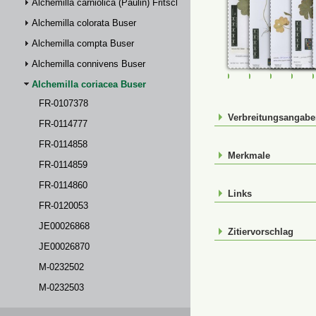
Alchemilla carniolica (Paulin) Fritsch
Alchemilla colorata Buser
Alchemilla compta Buser
Alchemilla connivens Buser
FR-0107378
FR-0114777
FR-01148
FR-
Alchemilla coriacea Buser
FR-0107378
Verbreitungsangab
FR-0114777
FR-0114858
Merkmale
FR-0114859
FR-0114860
Links
FR-0120053
JE00026868
Zitiervorschlag
JE00026870
M-0232502
M-0232503
M-0232505