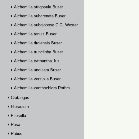
Alchemilla strigosula Buser
Alchemilla subcrenata Buser
Alchemilla subglobosa C.G. Westerlund
Alchemilla tenuis Buser
Alchemilla tirolensis Buser
Alchemilla trunciloba Buser
Alchemilla tytthantha Juz.
Alchemilla undulata Buser
Alchemilla versipila Buser
Alchemilla xanthochlora Rothm.
Crataegus
Hieracium
Pilosella
Rosa
Rubus