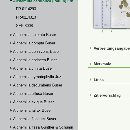
Alchemilla carniolica (Paulin) Fritsch
FR-0114293
FR-0114313
SEF-8008
FR-0114293
FR-0114313
SEF_800
Alchemilla colorata Buser
Alchemilla compta Buser
Verbreitungsangab
Alchemilla connivens Buser
Alchemilla coriacea Buser
Merkmale
Alchemilla crinita Buser
Alchemilla cymatophylla Juz.
Links
Alchemilla decumbens Buser
Alchemilla effusa Buser
Zitiervorschlag
Alchemilla exigua Buser
Alchemilla fallax Buser
Alchemilla filicaulis Buser
Alchemilla fissa Günther & Schummel