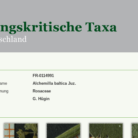
FR-0114991
Name
Alchemilla baltica Juz.
dnung
Rosaceae
G. Hügin