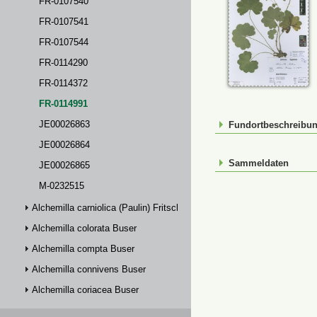
FR-0107540
FR-0107541
FR-0107544
FR-0114290
FR-0114372
FR-0114991
JE00026863
Fundortbeschreibu
JE00026864
Sammeldaten
JE00026865
M-0232515
Alchemilla carniolica (Paulin) Fritsch
Alchemilla colorata Buser
Alchemilla compta Buser
Alchemilla connivens Buser
Alchemilla coriacea Buser
Alchemilla crinita Buser