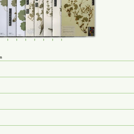
44
0114290
FR-0114372
FR-0114373
FR-0114991
JE00026863
JE00026864
JE00026865
JE00026866
M-0232515
en