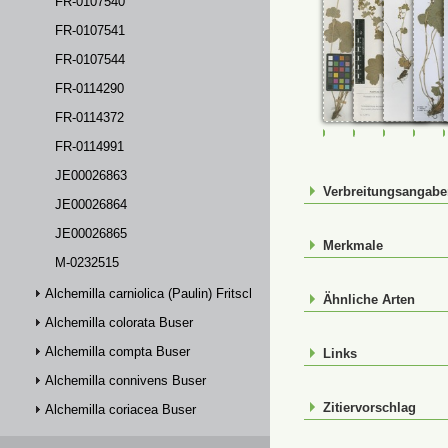
FR-0107540
FR-0107541
FR-0107544
FR-0114290
FR-0114372
FR-0107540
FR-0107541
FR-01075
FR-
FR-0114991
JE00026863
Verbreitungsangab
JE00026864
JE00026865
Merkmale
M-0232515
Alchemilla carniolica (Paulin) Fritsch
Ähnliche Arten
Alchemilla colorata Buser
Alchemilla compta Buser
Links
Alchemilla connivens Buser
Zitiervorschlag
Alchemilla coriacea Buser
Alchemilla crinita Buser