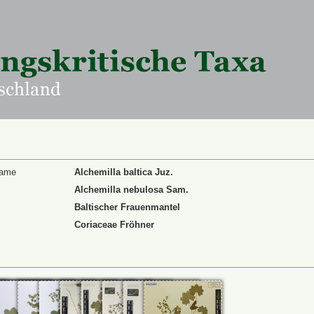
Name
Alchemilla baltica Juz.
Alchemilla nebulosa Sam.
Baltischer Frauenmantel
Coriaceae Fröhner