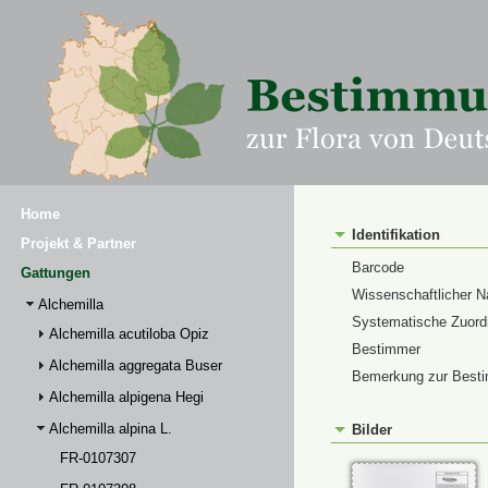
Home
Identifikation
Projekt & Partner
Barcode
Gattungen
Wissenschaftlicher 
Alchemilla
Systematische Zuor
Alchemilla acutiloba Opiz
Bestimmer
Alchemilla aggregata Buser
Bemerkung zur Best
Alchemilla alpigena Hegi
Alchemilla alpina L.
Bilder
FR-0107307