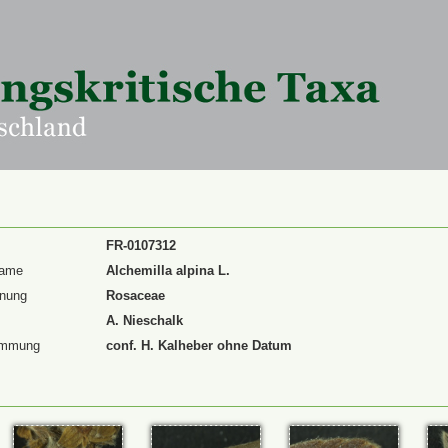
FR-0107312
Name
Alchemilla alpina L.
dnung
Rosaceae
A. Nieschalk
immung
conf. H. Kalheber ohne Datum