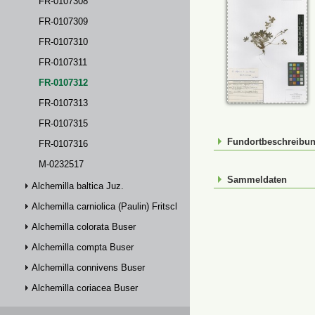
FR-0107308
FR-0107309
FR-0107310
FR-0107311
FR-0107312
FR-0107313
FR-0107315
Fundortbeschreibu
FR-0107316
M-0232517
Sammeldaten
Alchemilla baltica Juz.
Alchemilla carniolica (Paulin) Fritsch
Alchemilla colorata Buser
Alchemilla compta Buser
Alchemilla connivens Buser
Alchemilla coriacea Buser
Alchemilla crinita Buser