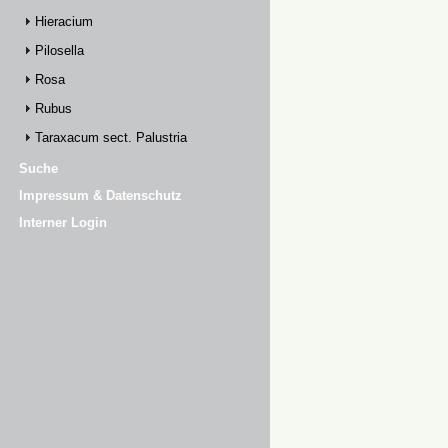
Hieracium
Pilosella
Rosa
Rubus
Taraxacum sect. Palustria
Suche
Impressum & Datenschutz
Interner Login