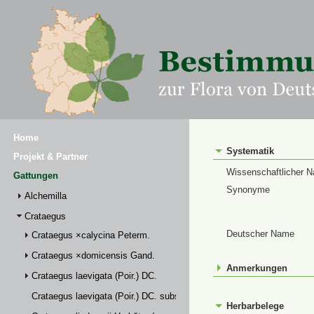
Home
Systematik
Projekt & Partner
Wissenschaftlicher 
Gattungen
Synonyme
Alchemilla
Crataegus
Deutscher Name
Crataegus ×calycina Peterm.
Crataegus ×domicensis Gand.
Anmerkungen
Crataegus laevigata (Poir.) DC.
Crataegus laevigata (Poir.) DC. subsp. palmstruchii (Lindm.) Franco
Herbarbelege