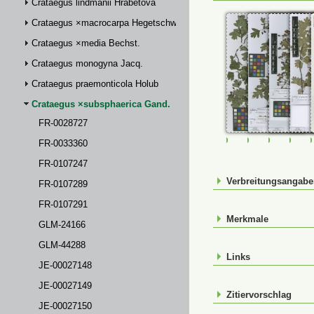
Crataegus lindmanii Hrabětová
Crataegus ×macrocarpa Hegetschw.
Crataegus ×media Bechst.
Crataegus monogyna Jacq.
Crataegus praemonticola Holub
Crataegus ×subsphaerica Gand.
FR-0028727
FR-0028727
FR-0033360
FR-01072
FR-
FR-0033360
FR-0107247
Verbreitungsangab
FR-0107289
FR-0107291
Merkmale
GLM-24166
GLM-44288
Links
JE-00027148
JE-00027149
Zitiervorschlag
JE-00027150