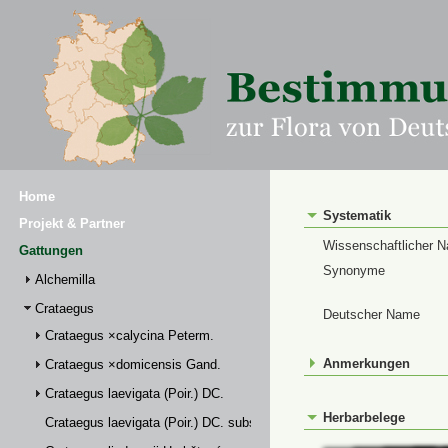
Home
Systematik
Projekt & Partner
Wissenschaftlicher 
Gattungen
Synonyme
Alchemilla
Crataegus
Deutscher Name
Crataegus ×calycina Peterm.
Anmerkungen
Crataegus ×domicensis Gand.
Crataegus laevigata (Poir.) DC.
Herbarbelege
Crataegus laevigata (Poir.) DC. subsp. palmstruchii (Lindm.) Franco