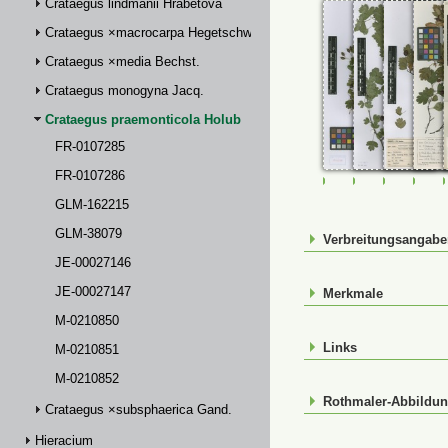
Crataegus lindmanii Hrabětová
Crataegus ×macrocarpa Hegetschw.
Crataegus ×media Bechst.
Crataegus monogyna Jacq.
Crataegus praemonticola Holub
FR-0107285
FR-0107286
FR-0107285
FR-0107286
GLM-162
GLM
GLM-162215
GLM-38079
Verbreitungsangab
JE-00027146
JE-00027147
Merkmale
M-0210850
Links
M-0210851
M-0210852
Rothmaler-Abbildu
Crataegus ×subsphaerica Gand.
Hieracium