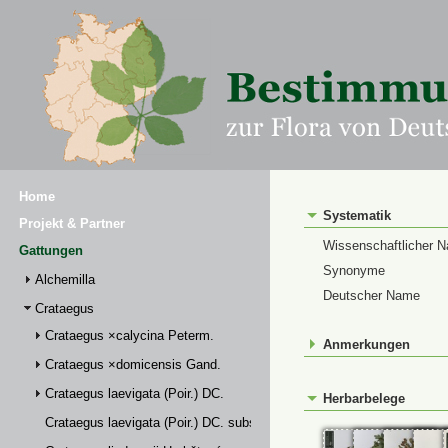
Home
Systematik
Projekt & Partner
Wissenschaftlicher 
Gattungen
Synonyme
Alchemilla
Deutscher Name
Crataegus
Crataegus ×calycina Peterm.
Anmerkungen
Crataegus ×domicensis Gand.
Crataegus laevigata (Poir.) DC.
Herbarbelege
Crataegus laevigata (Poir.) DC. subsp. palmstruchii (Lindm.) Franco