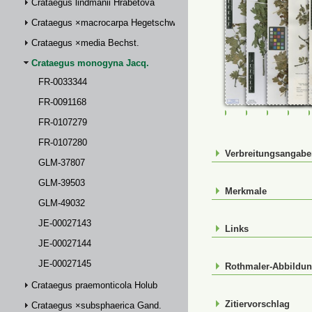
Crataegus lindmanii Hrabětová
Crataegus ×macrocarpa Hegetschw.
Crataegus ×media Bechst.
Crataegus monogyna Jacq.
FR-0033344
FR-0091168
FR-0033344
FR-0091168
FR-01072
FR-
FR-0107279
FR-0107280
Verbreitungsangab
GLM-37807
GLM-39503
Merkmale
GLM-49032
JE-00027143
Links
JE-00027144
JE-00027145
Rothmaler-Abbildu
Crataegus praemonticola Holub
Zitiervorschlag
Crataegus ×subsphaerica Gand.