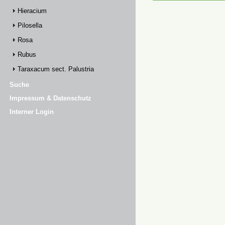
Hieracium
Pilosella
Rosa
Rubus
Taraxacum sect. Palustria
Suche
Impressum & Datenschutz
Interner Login