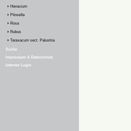
Hieracium
Pilosella
Rosa
Rubus
Taraxacum sect. Palustria
Suche
Impressum & Datenschutz
Interner Login