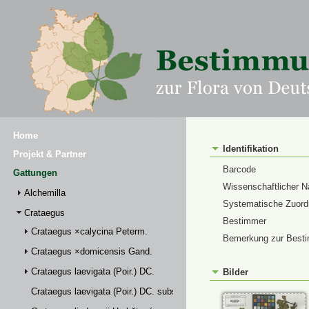
Home
Identifikation
Projekt & Partner
Barcode
Gattungen
Wissenschaftlicher 
Alchemilla
Systematische Zuor
Crataegus
Bestimmer
Crataegus ×calycina Peterm.
Bemerkung zur Best
Crataegus ×domicensis Gand.
Crataegus laevigata (Poir.) DC.
Bilder
Crataegus laevigata (Poir.) DC. subsp. palmstruchii (Lindm.) Franco