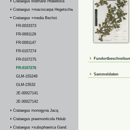
Crataegus lindmanii Hrabětová
Crataegus ×macrocarpa Hegetschw.
Crataegus ×media Bechst.
FR-0033373
FR-0091129
FR-0091147
FR-0107274
Fundortbeschreibu
FR-0107275
FR-0107276
Sammeldaten
GLM-155249
GLM-23532
JE-00027141
JE-00027142
Crataegus monogyna Jacq.
Crataegus praemonticola Holub
Crataegus ×subsphaerica Gand.