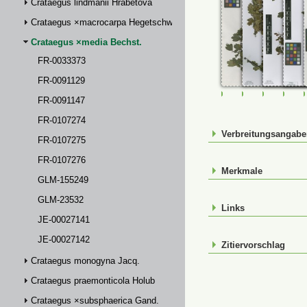
Crataegus lindmanii Hrabětová
Crataegus ×macrocarpa Hegetschw.
Crataegus ×media Bechst.
FR-0033373
FR-0091129
FR-0033373
FR-0091129
FR-00911
FR-
FR-0091147
FR-0107274
Verbreitungsangab
FR-0107275
FR-0107276
Merkmale
GLM-155249
GLM-23532
Links
JE-00027141
JE-00027142
Zitiervorschlag
Crataegus monogyna Jacq.
Crataegus praemonticola Holub
Crataegus ×subsphaerica Gand.