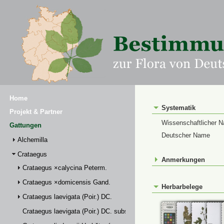
Home
Systematik
Projekt & Partner
Wissenschaftlicher 
Gattungen
Deutscher Name
Alchemilla
Crataegus
Anmerkungen
Crataegus ×calycina Peterm.
Crataegus ×domicensis Gand.
Herbarbelege
Crataegus laevigata (Poir.) DC.
Crataegus laevigata (Poir.) DC. subsp. palmstruchii (Lindm.) Franco