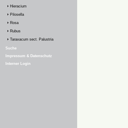
Hieracium
Pilosella
Rosa
Rubus
Taraxacum sect. Palustria
Suche
Impressum & Datenschutz
Interner Login