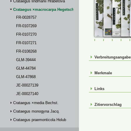
Crataegus lindmanii Hrabětová
Crataegus ×macrocarpa Hegetschw.
FR-0028757
FR-0107269
FR-0107270
FR-0028757
FR-0107269
FR-01072
FR-
FR-0107271
FR-0108268
Verbreitungsangab
GLM-39444
GLM-44784
Merkmale
GLM-47868
JE-00027139
Links
JE-00027140
Crataegus ×media Bechst.
Zitiervorschlag
Crataegus monogyna Jacq.
Crataegus praemonticola Holub
Crataegus ×subsphaerica Gand.