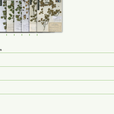
70
0107271
FR-0108268
GLM-39444
GLM-44784
GLM-47868
JE-00027139
JE-00027140
en