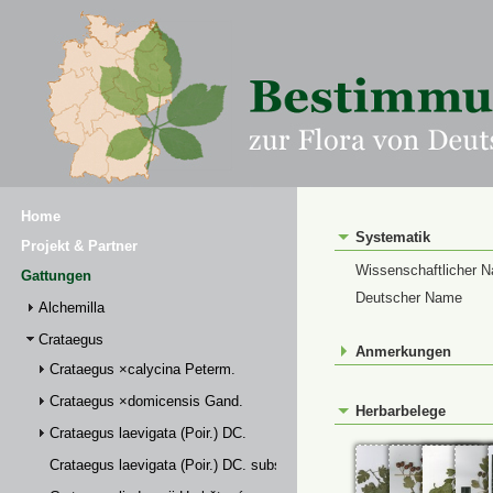
Home
Systematik
Projekt & Partner
Wissenschaftlicher 
Gattungen
Deutscher Name
Alchemilla
Crataegus
Anmerkungen
Crataegus ×calycina Peterm.
Crataegus ×domicensis Gand.
Herbarbelege
Crataegus laevigata (Poir.) DC.
Crataegus laevigata (Poir.) DC. subsp. palmstruchii (Lindm.) Franco