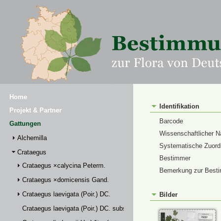
Home
Identifikation
Projekt & Partner
Barcode
Gattungen
Wissenschaftlicher 
Alchemilla
Systematische Zuor
Crataegus
Bestimmer
Crataegus ×calycina Peterm.
Bemerkung zur Best
Crataegus ×domicensis Gand.
Crataegus laevigata (Poir.) DC.
Bilder
Crataegus laevigata (Poir.) DC. subsp. palmstruchii (Lindm.) Franco