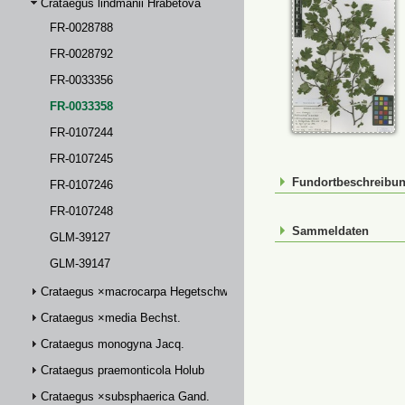
Crataegus lindmanii Hrabětová
FR-0028788
FR-0028792
FR-0033356
FR-0033358
FR-0107244
FR-0107245
Fundortbeschreibu
FR-0107246
FR-0107248
Sammeldaten
GLM-39127
GLM-39147
Crataegus ×macrocarpa Hegetschw.
Crataegus ×media Bechst.
Crataegus monogyna Jacq.
Crataegus praemonticola Holub
Crataegus ×subsphaerica Gand.