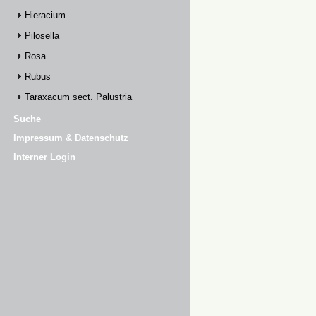
Hieracium
Pilosella
Rosa
Rubus
Taraxacum sect. Palustria
Suche
Impressum & Datenschutz
Interner Login