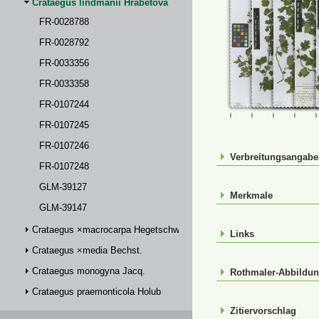
Crataegus lindmanii Hrabětová
FR-0028788
FR-0028792
FR-0033356
FR-0033358
FR-0107244
FR-0028788
FR-0028792
FR-00333
FR-
FR-0107245
FR-0107246
Verbreitungsangab
FR-0107248
GLM-39127
Merkmale
GLM-39147
Crataegus ×macrocarpa Hegetschw.
Links
Crataegus ×media Bechst.
Crataegus monogyna Jacq.
Rothmaler-Abbildu
Crataegus praemonticola Holub
Zitiervorschlag
Crataegus ×subsphaerica Gand.