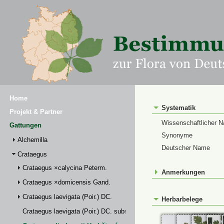
Home
Systematik
Projekt & Partner
Wissenschaftlicher 
Gattungen
Synonyme
Alchemilla
Deutscher Name
Crataegus
Crataegus ×calycina Peterm.
Anmerkungen
Crataegus ×domicensis Gand.
Crataegus laevigata (Poir.) DC.
Herbarbelege
Crataegus laevigata (Poir.) DC. subsp. palmstruchii (Lindm.) Franco