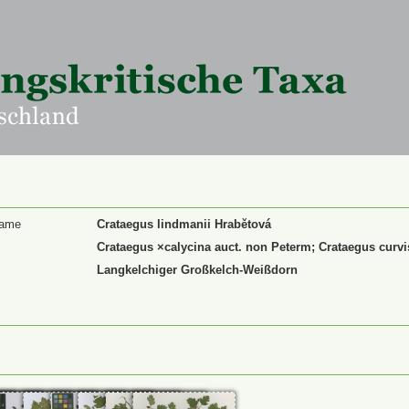
Name
Crataegus lindmanii Hrabětová
Crataegus ×calycina auct. non Peterm; Crataegus curvi
Langkelchiger Großkelch-Weißdorn