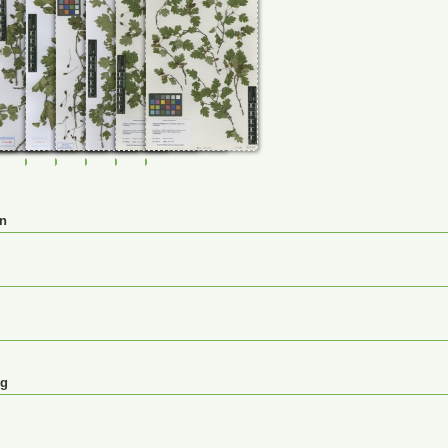
56
0033358
FR-0107244
FR-0107245
FR-0107246
FR-0107248
GLM-39127
GLM-39147
en
ng