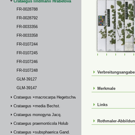
Crataegus lindmanii Hrabětová
FR-0028788
FR-0028792
FR-0033356
FR-0033358
FR-0107244
FR-0107245
FR-0028788
FR-0028792
FR-00333
FR-
FR-0107246
FR-0107248
Verbreitungsangab
GLM-39127
GLM-39147
Merkmale
Crataegus ×macrocarpa Hegetschw.
Links
Crataegus ×media Bechst.
Crataegus monogyna Jacq.
Rothmaler-Abbildu
Crataegus praemonticola Holub
Crataegus ×subsphaerica Gand.