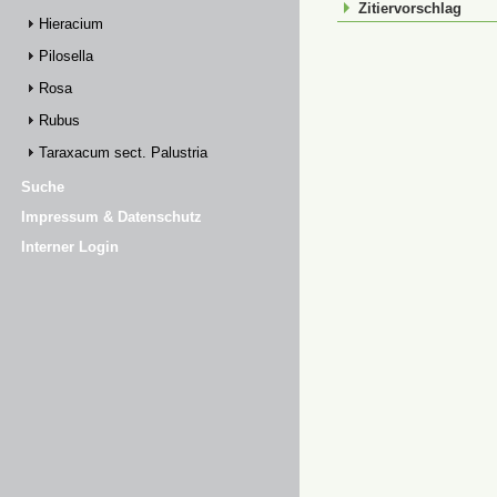
Zitiervorschlag
Hieracium
Pilosella
Rosa
Rubus
Taraxacum sect. Palustria
Suche
Impressum & Datenschutz
Interner Login