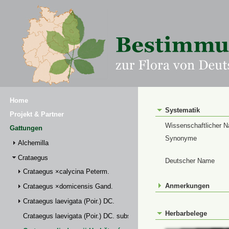
Home
Systematik
Projekt & Partner
Wissenschaftlicher 
Gattungen
Synonyme
Alchemilla
Crataegus
Deutscher Name
Crataegus ×calycina Peterm.
Anmerkungen
Crataegus ×domicensis Gand.
Crataegus laevigata (Poir.) DC.
Herbarbelege
Crataegus laevigata (Poir.) DC. subsp. palmstruchii (Lindm.) Franco