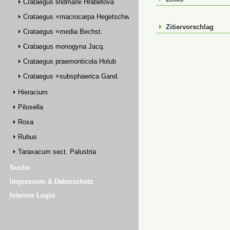
Crataegus lindmanii Hrabětová
Crataegus ×macrocarpa Hegetschw.
Zitiervorschlag
Crataegus ×media Bechst.
Crataegus monogyna Jacq.
Crataegus praemonticola Holub
Crataegus ×subsphaerica Gand.
Hieracium
Pilosella
Rosa
Rubus
Taraxacum sect. Palustria
Suche
Impressum & Datenschutz
Interner Login