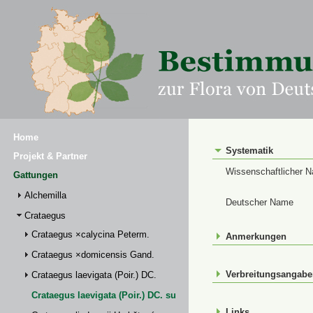
Home
Systematik
Projekt & Partner
Wissenschaftlicher 
Gattungen
Alchemilla
Deutscher Name
Crataegus
Crataegus ×calycina Peterm.
Anmerkungen
Crataegus ×domicensis Gand.
Verbreitungsangab
Crataegus laevigata (Poir.) DC.
Crataegus laevigata (Poir.) DC. subsp. palmstruchii (Lindm.) Fra
Links