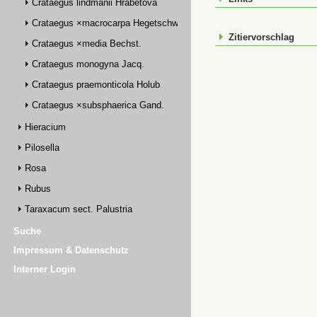
Crataegus lindmanii Hrabětová
Crataegus ×macrocarpa Hegetschw.
Zitiervorschlag
Crataegus ×media Bechst.
Crataegus monogyna Jacq.
Crataegus praemonticola Holub
Crataegus ×subsphaerica Gand.
Hieracium
Pilosella
Rosa
Rubus
Taraxacum sect. Palustria
Suche
Impressum & Datenschutz
Interner Login