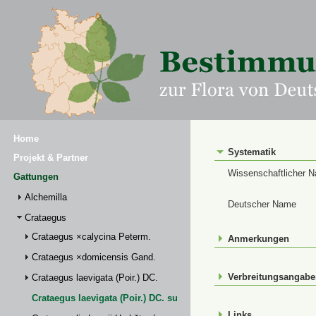
Home
Systematik
Projekt & Partner
Wissenschaftlicher 
Gattungen
Alchemilla
Deutscher Name
Crataegus
Crataegus ×calycina Peterm.
Anmerkungen
Crataegus ×domicensis Gand.
Verbreitungsangab
Crataegus laevigata (Poir.) DC.
Crataegus laevigata (Poir.) DC. subsp. palmstruchii (Lindm.) Fra
Links