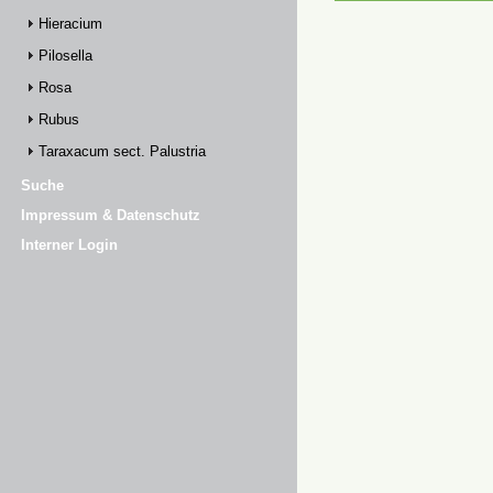
Hieracium
Pilosella
Rosa
Rubus
Taraxacum sect. Palustria
Suche
Impressum & Datenschutz
Interner Login