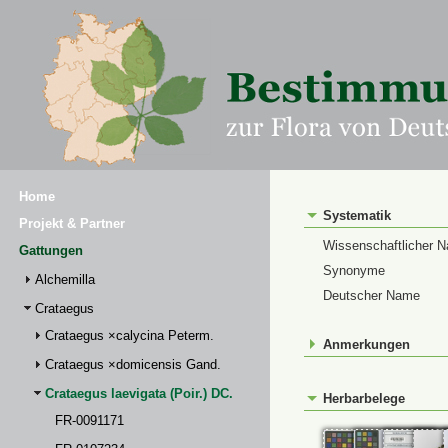
Home
Systematik
Projekt & Partner
Wissenschaftlicher 
Gattungen
Synonyme
Alchemilla
Deutscher Name
Crataegus
Crataegus ×calycina Peterm.
Anmerkungen
Crataegus ×domicensis Gand.
Crataegus laevigata (Poir.) DC.
Herbarbelege
FR-0091171