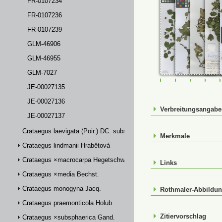
FR-0107234
FR-0107236
FR-0107239
GLM-46906
GLM-46955
GLM-7027
FR-0091171
FR-0107234
FR-01072
FR-
JE-00027135
JE-00027136
Verbreitungsangab
JE-00027137
Crataegus laevigata (Poir.) DC. subsp. palmstruchii (Lindm.) Franco
Merkmale
Crataegus lindmanii Hrabětová
Crataegus ×macrocarpa Hegetschw.
Links
Crataegus ×media Bechst.
Crataegus monogyna Jacq.
Rothmaler-Abbildu
Crataegus praemonticola Holub
Zitiervorschlag
Crataegus ×subsphaerica Gand.