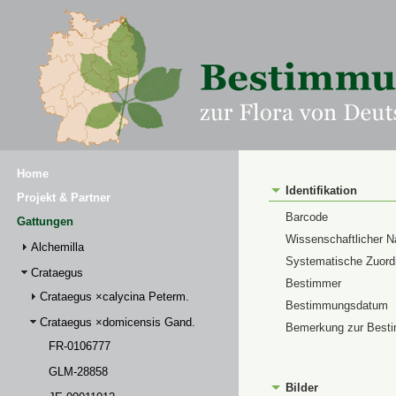
Home
Identifikation
Projekt & Partner
Barcode
Gattungen
Wissenschaftlicher 
Alchemilla
Systematische Zuor
Crataegus
Bestimmer
Crataegus ×calycina Peterm.
Bestimmungsdatum
Crataegus ×domicensis Gand.
Bemerkung zur Best
FR-0106777
GLM-28858
Bilder