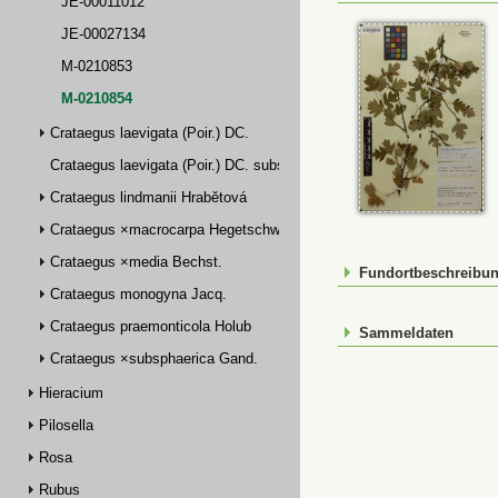
JE-00011012
JE-00027134
M-0210853
M-0210854
Crataegus laevigata (Poir.) DC.
Crataegus laevigata (Poir.) DC. subsp. palmstruchii (Lindm.) Franco
Crataegus lindmanii Hrabětová
Crataegus ×macrocarpa Hegetschw.
Crataegus ×media Bechst.
Fundortbeschreibu
Crataegus monogyna Jacq.
Crataegus praemonticola Holub
Sammeldaten
Crataegus ×subsphaerica Gand.
Hieracium
Pilosella
Rosa
Rubus