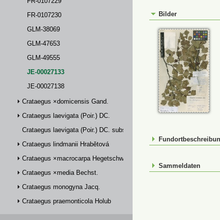
FR-0107229
Bilder
FR-0107230
GLM-38069
GLM-47653
GLM-49555
JE-00027133
JE-00027138
Crataegus ×domicensis Gand.
Crataegus laevigata (Poir.) DC.
Crataegus laevigata (Poir.) DC. subsp. palmstruchii (Lindm.) Franco
Fundortbeschreibu
Crataegus lindmanii Hrabětová
Crataegus ×macrocarpa Hegetschw.
Sammeldaten
Crataegus ×media Bechst.
Crataegus monogyna Jacq.
Crataegus praemonticola Holub
Crataegus ×subsphaerica Gand.