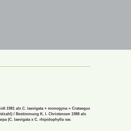
t 1981 als C. laevigata × monogyna = Crataegus
felzahl) / Bestimmung K. I. Christensen 1988 als
a (C. laevigata x C. rhipidophylla var.