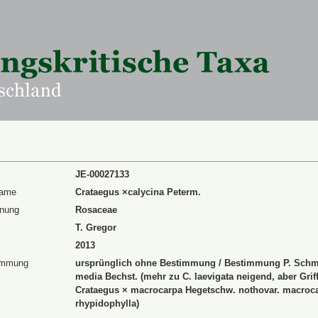
JE-00027133
Name
Crataegus ×calycina Peterm.
dnung
Rosaceae
T. Gregor
2013
immung
ursprünglich ohne Bestimmung / Bestimmung P. Schmid
media Bechst. (mehr zu C. laevigata neigend, aber Grif
Crataegus × macrocarpa Hegetschw. nothovar. macrocarp
rhypidophylla)