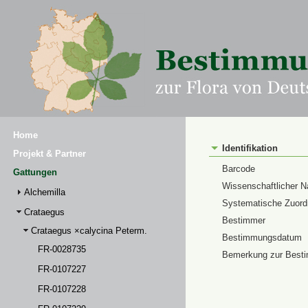
Home
Identifikation
Projekt & Partner
Barcode
Gattungen
Wissenschaftlicher 
Alchemilla
Systematische Zuor
Crataegus
Bestimmer
Crataegus ×calycina Peterm.
Bestimmungsdatum
FR-0028735
Bemerkung zur Best
FR-0107227
FR-0107228