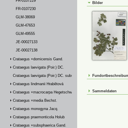
FR-0107229
Bilder
FR-0107230
GLM-38069
GLM-47653
GLM-49555
JE-00027133
JE-00027138
Crataegus ×domicensis Gand.
Crataegus laevigata (Poir.) DC.
Crataegus laevigata (Poir.) DC. subsp. palmstruchii (Lindm.) Franco
Fundortbeschreibu
Crataegus lindmanii Hrabětová
Sammeldaten
Crataegus ×macrocarpa Hegetschw.
Crataegus ×media Bechst.
Crataegus monogyna Jacq.
Crataegus praemonticola Holub
Crataegus ×subsphaerica Gand.