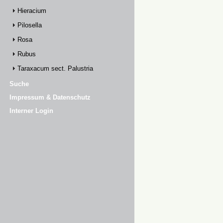
Hieracium
Pilosella
Rosa
Rubus
Taraxacum sect. Palustria
Suche
Impressum & Datenschutz
Interner Login