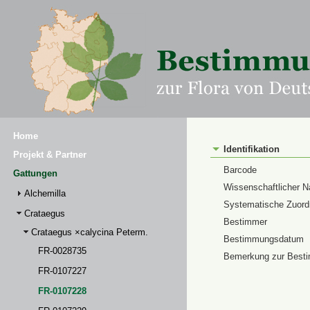
Home
Identifikation
Projekt & Partner
Barcode
Gattungen
Wissenschaftlicher 
Alchemilla
Systematische Zuor
Crataegus
Bestimmer
Crataegus ×calycina Peterm.
Bestimmungsdatum
FR-0028735
Bemerkung zur Best
FR-0107227
FR-0107228