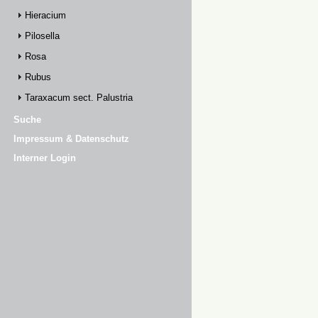
Hieracium
Pilosella
Rosa
Rubus
Taraxacum sect. Palustria
Suche
Impressum & Datenschutz
Interner Login