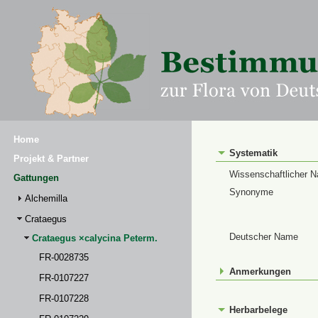
Home
Systematik
Projekt & Partner
Wissenschaftlicher 
Gattungen
Synonyme
Alchemilla
Crataegus
Deutscher Name
Crataegus ×calycina Peterm.
FR-0028735
Anmerkungen
FR-0107227
FR-0107228
Herbarbelege