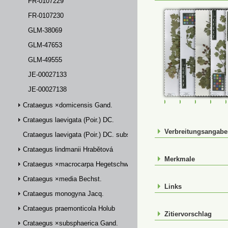
FR-0107229
FR-0107230
GLM-38069
GLM-47653
GLM-49555
JE-00027133
JE-00027138
FR-0028735
FR-0107227
FR-01072
FR-
Crataegus ×domicensis Gand.
Crataegus laevigata (Poir.) DC.
Verbreitungsangab
Crataegus laevigata (Poir.) DC. subsp. palmstruchii (Lindm.) Franco
Crataegus lindmanii Hrabětová
Merkmale
Crataegus ×macrocarpa Hegetschw.
Crataegus ×media Bechst.
Links
Crataegus monogyna Jacq.
Crataegus praemonticola Holub
Zitiervorschlag
Crataegus ×subsphaerica Gand.