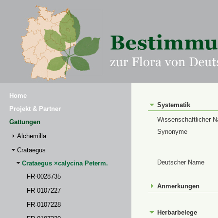
Home
Systematik
Projekt & Partner
Wissenschaftlicher 
Gattungen
Synonyme
Alchemilla
Crataegus
Deutscher Name
Crataegus ×calycina Peterm.
FR-0028735
Anmerkungen
FR-0107227
FR-0107228
Herbarbelege