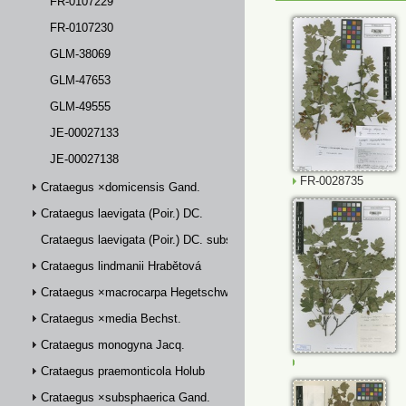
FR-0107229
FR-0107230
GLM-38069
GLM-47653
GLM-49555
JE-00027133
JE-00027138
FR-0028735
Crataegus ×domicensis Gand.
Crataegus laevigata (Poir.) DC.
Crataegus laevigata (Poir.) DC. subsp. palmstruchii (Lindm.) Franco
Crataegus lindmanii Hrabětová
Crataegus ×macrocarpa Hegetschw.
Crataegus ×media Bechst.
Crataegus monogyna Jacq.
FR-0107230
Crataegus praemonticola Holub
Crataegus ×subsphaerica Gand.