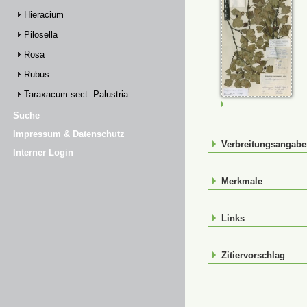
Hieracium
Pilosella
Rosa
Rubus
Taraxacum sect. Palustria
JE-00027133
Suche
Impressum & Datenschutz
Verbreitungsangab
Interner Login
Merkmale
Links
Zitiervorschlag