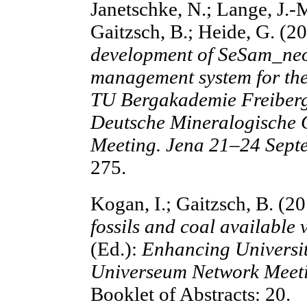
Janetschke, N.; Lange, J.-
Gaitzsch, B.; Heide, G. (2
development of SeSam_neo 
management system for the 
TU Bergakademie Freiberg.
Deutsche Mineralogische G
Meeting. Jena 21–24 Sept
275.
Kogan, I.; Gaitzsch, B. (2
fossils and coal available v
(Ed.):
Enhancing Universi
Universeum Network Meet
Booklet of Abstracts: 20.