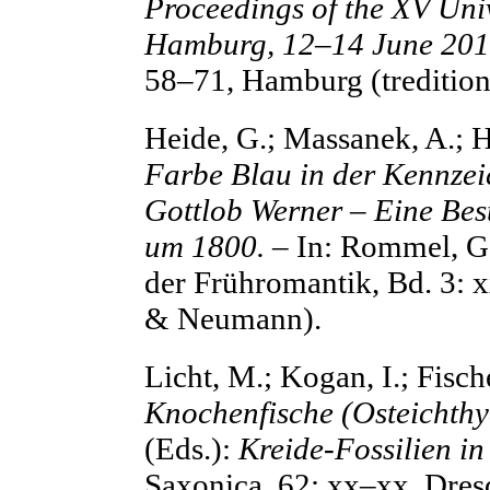
Proceedings of the XV Un
Hamburg, 12–14 June 201
58–71, Hamburg (tredition
Heide, G.; Massanek, A.;
Farbe Blau in der Kennz
Gottlob Werner – Eine Be
um 1800.
– In: Rommel, G
der Frühromantik, Bd. 3:
& Neumann).
Licht, M.; Kogan, I.; Fisch
Knochenfische (Osteichthy
(Eds.):
Kreide-Fossilien in
Saxonica, 62: xx–xx, Dre