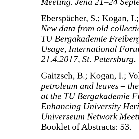
Meeting. Jena 21–24 Sept
Eberspächer, S.; Kogan, I.
New data from old collectio
TU Bergakademie Freiberg.
Usage, International Foru
21.4.2017, St. Petersburg,
Gaitzsch, B.; Kogan, I.; V
petroleum and leaves – the
at the TU Bergakademie F
Enhancing University Her
Universeum Network Meet
Booklet of Abstracts: 53.